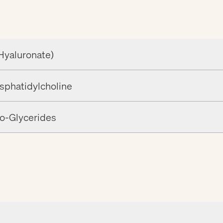
Hyaluronate)
phatidylcholine
o-Glycerides