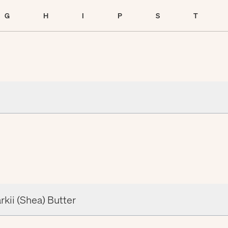
G
H
I
P
S
T
ii (Shea) Butter