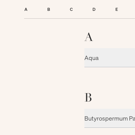
A
B
C
D
E
A
Aqua
B
Butyrospermum Park