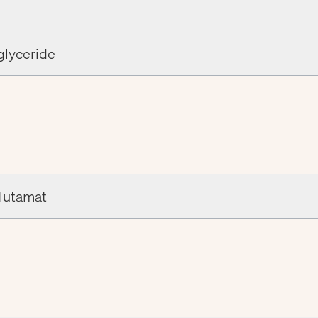
glyceride
lutamat